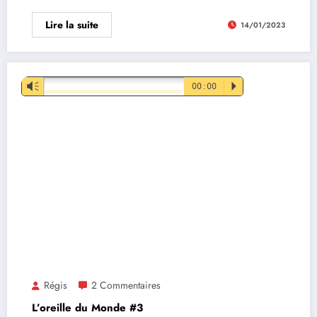
Lire la suite
14/01/2023
Lecteur
Vm
00:00
P
audio
Régis
2 Commentaires
L’oreille du Monde #3