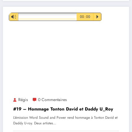
Lecteur
Vm
00:00
P
audio
Régis
0 Commentaires
#19 – Hommage Tonton David et Daddy U_Roy
L'émission Word Sound and Power rend hommage à Tonton David et
Daddy U-roy. Deux artistes…