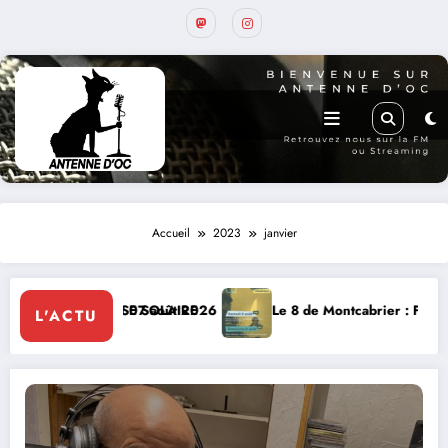
Accueil
2023
janvier
le vendredi 07 août 2026
T, ECLIPSE SOLAIRE
Le 8 de Montcabrier : Festival de musi
L'ACTU