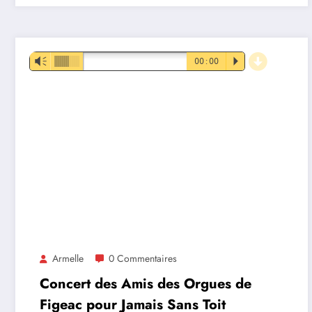
d
Lecteur
Vm
00:00
P
audio
Armelle
0 Commentaires
Concert des Amis des Orgues de
Figeac pour Jamais Sans Toit