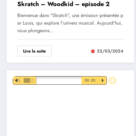
Skratch – Woodkid – episode 2
Bienvenue dans "Skratch", une émission présentée p
ar Louis, qui explore l'univers musical. Aujourd'hui,
nous plongeons…
Lire la suite
22/03/2024
d
Lecteur
Vm
00:00
P
audio