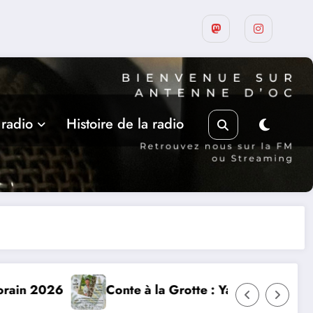
 radio
Histoire de la radio
 Grotte : Yannick Jaulin à Cajarc le 5 août
Les rencontr