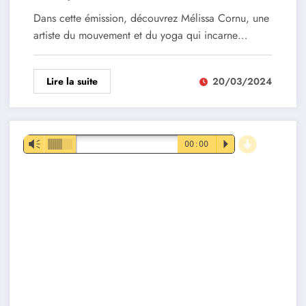
Création d’Activité.
Dans cette émission, découvrez Mélissa Cornu, une
artiste du mouvement et du yoga qui incarne…
Lire la suite
20/03/2024
d
Lecteur
Vm
00:00
P
audio