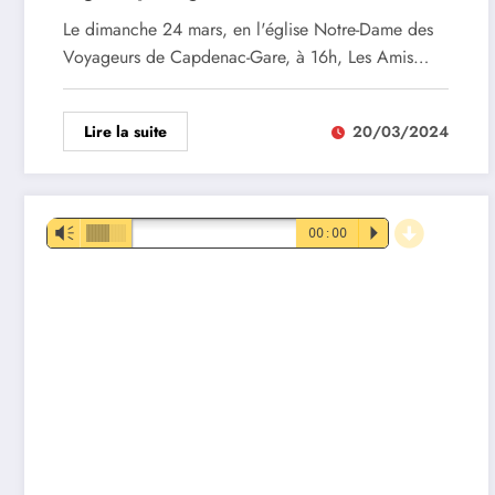
Le dimanche 24 mars, en l'église Notre-Dame des
Voyageurs de Capdenac-Gare, à 16h, Les Amis…
Lire la suite
20/03/2024
d
Lecteur
Vm
00:00
P
audio