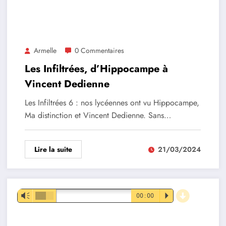
Armelle
0 Commentaires
Les Infiltrées, d’Hippocampe à
Vincent Dedienne
Les Infiltrées 6 : nos lycéennes ont vu Hippocampe,
Ma distinction et Vincent Dedienne. Sans…
Lire la suite
21/03/2024
d
Lecteur
Vm
00:00
P
audio