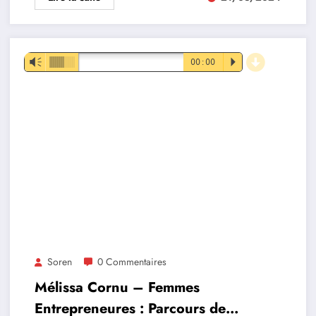
d
Lecteur
Vm
00:00
P
audio
Soren
0 Commentaires
Mélissa Cornu – Femmes
Entrepreneures : Parcours de