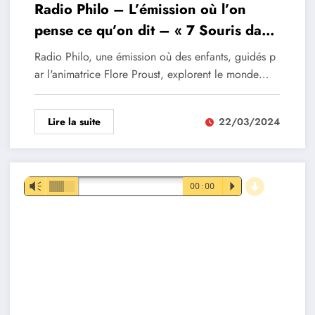
Radio Philo – L’émission où l’on
pense ce qu’on dit – « 7 Souris dans
le noir »
Radio Philo, une émission où des enfants, guidés p
ar l'animatrice Flore Proust, explorent le monde…
Lire la suite
22/03/2024
d
Lecteur
Vm
00:00
P
audio