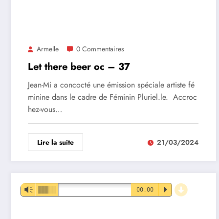
Armelle
0 Commentaires
Let there beer oc – 37
Jean-Mi a concocté une émission spéciale artiste fé
minine dans le cadre de Féminin Pluriel.le. Accroc
hez-vous…
Lire la suite
21/03/2024
d
Lecteur
Vm
00:00
P
audio