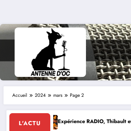
Accueil
2024
mars
Page 2
rience RADIO, Thibault et Lou-Anne d’Olmeto
Expo F
L'ACTU