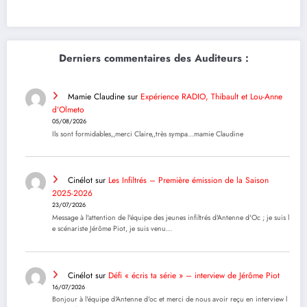
Derniers commentaires des Auditeurs :
Mamie Claudine
sur
Expérience RADIO, Thibault et Lou-Anne
d’Olmeto
05/08/2026
Ils sont formidables,,merci Claire,,très sympa...mamie Claudine
Cinélot
sur
Les Infiltrés – Première émission de la Saison
2025-2026
23/07/2026
Message à l'attention de l'équipe des jeunes infiltrés d'Antenne d'Oc ; je suis l
e scénariste Jérôme Piot, je suis venu…
Cinélot
sur
Défi « écris ta série » – interview de Jérôme Piot
16/07/2026
Bonjour à l'équipe d'Antenne d'oc et merci de nous avoir reçu en interview l