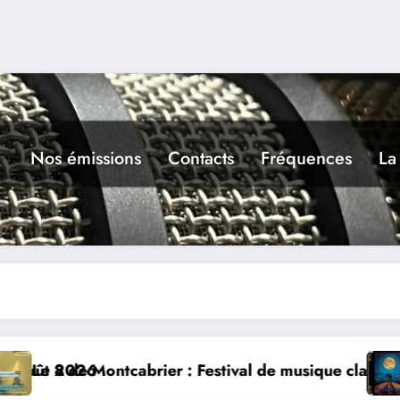
Nos émissions
Contacts
Fréquences
La
brier : Festival de musique classique le 8 et 9 août
La Thérapie Lége