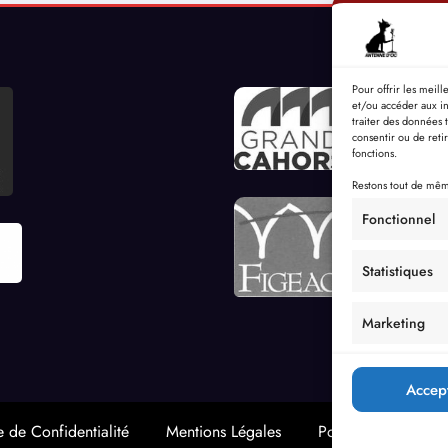
Pour offrir les meil
et/ou accéder aux in
traiter des données 
consentir ou de reti
fonctions.
Restons tout de même
Fonctionnel
Statistiques
Marketing
Accep
e de Confidentialité
Mentions Légales
Politique de cookie