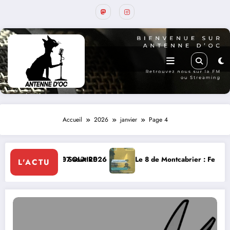
Accueil
2026
janvier
Page 4
 vendredi 07 août 2026
, ECLIPSE SOLAIRE
Le 8 de Montcabrier : Festival de musiq
L'ACTU