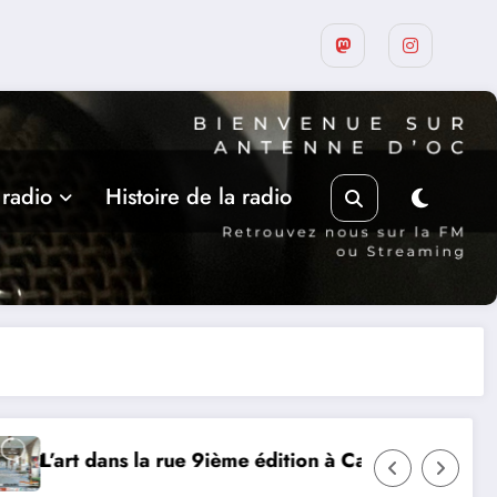
 radio
Histoire de la radio
ième édition à Castelnau-Montratier
MERCREDI 12 AOUT, 