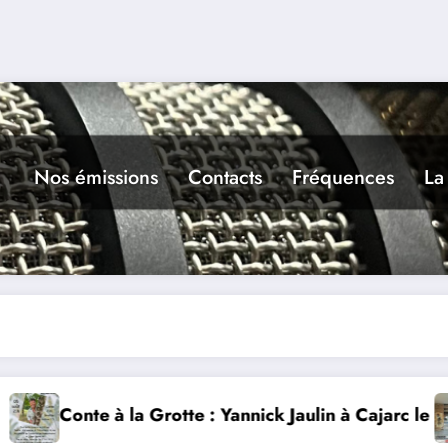
Nos émissions
Contacts
Fréquences
La
 : Yannick Jaulin à Cajarc le 5 août
L’art dans la rue 9