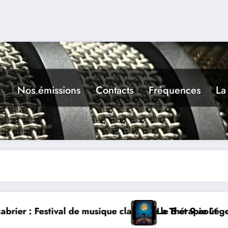
Nos émissions
Contacts
Fréquences
La
classique le 8 et 9 août
La Thérapie Légendaire dimanche 9 à Prayss