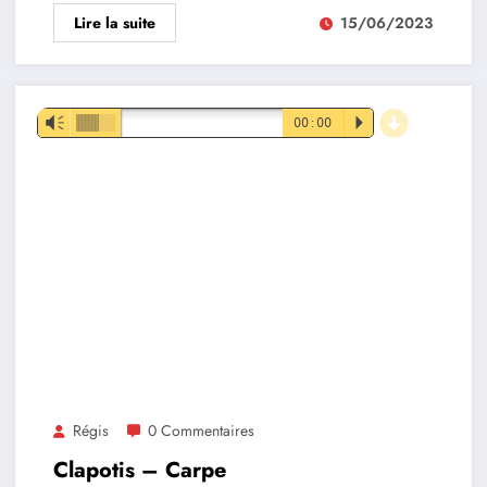
Lire la suite
15/06/2023
d
Lecteur
Vm
00:00
P
audio
Régis
0 Commentaires
Clapotis – Carpe