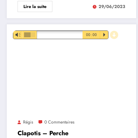
Lire la suite
29/06/2023
d
Lecteur
Vm
00:00
P
audio
Régis
0 Commentaires
Clapotis – Perche