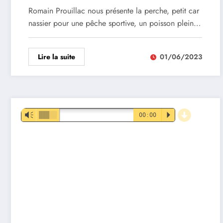
Romain Prouillac nous présente la perche, petit car
nassier pour une pêche sportive, un poisson plein…
Lire la suite
01/06/2023
d
Lecteur
Vm
00:00
P
audio