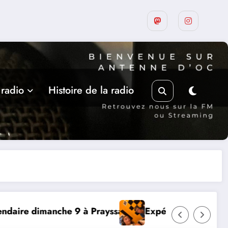
 radio
Histoire de la radio
ac
Expérience RADIO, Thibault et Lou-Anne d’Olm