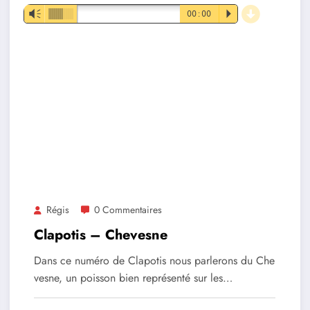
d
Lecteur
Vm
00:00
P
audio
Régis
0 Commentaires
Clapotis – Chevesne
Dans ce numéro de Clapotis nous parlerons du Che
vesne, un poisson bien représenté sur les…