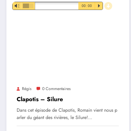
d
Lecteur
Vm
00:00
P
audio
Régis
0 Commentaires
Clapotis – Silure
Dans cet épisode de Clapotis, Romain vient nous p
arler du géant des rivières, le Silure!…