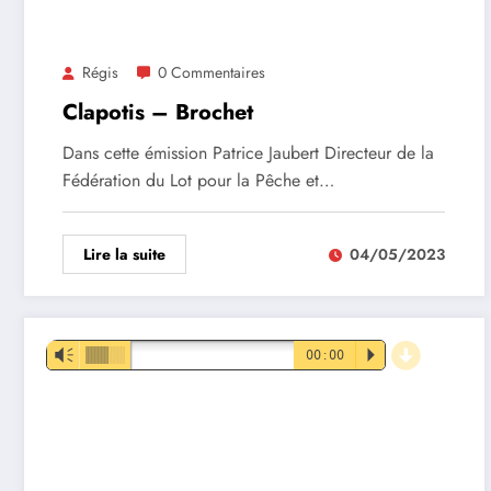
Régis
0 Commentaires
Clapotis – Brochet
Dans cette émission Patrice Jaubert Directeur de la
Fédération du Lot pour la Pêche et…
Lire la suite
04/05/2023
d
Lecteur
Vm
00:00
P
audio