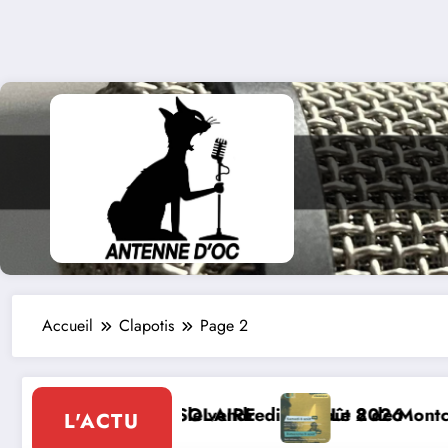
Accueil
Clapotis
Page 2
endredi 07 août 2026
RE
Le 8 de Montcabrier : Festival de musique 
L'ACTU