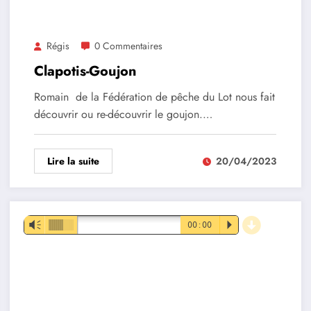
Régis
0 Commentaires
Clapotis-Goujon
Romain de la Fédération de pêche du Lot nous fait
découvrir ou re-découvrir le goujon.…
Lire la suite
20/04/2023
d
Lecteur
Vm
00:00
P
audio