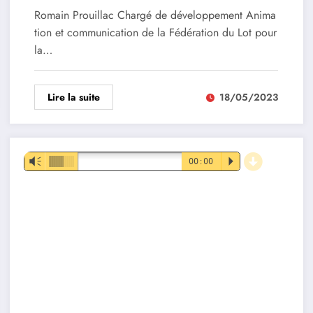
Romain Prouillac Chargé de développement Anima
tion et communication de la Fédération du Lot pour
la…
Lire la suite
18/05/2023
d
Lecteur
Vm
00:00
P
audio