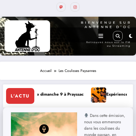
Accueil
Les Coulisses Paysannes
endaire dimanche 9 à Prayssac
Expérience RADIO, Thibault
L'ACTU
Dans cette émission,
nous vous emmenons
dans les coulisses du
monde paysan, en