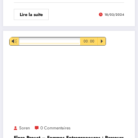
Lire la suite
18/03/2024
Lecteur
Vm
00:00
P
audio
Soren
0 Commentaires
Flore Proust – Femmes Entrepreneures : Parcours