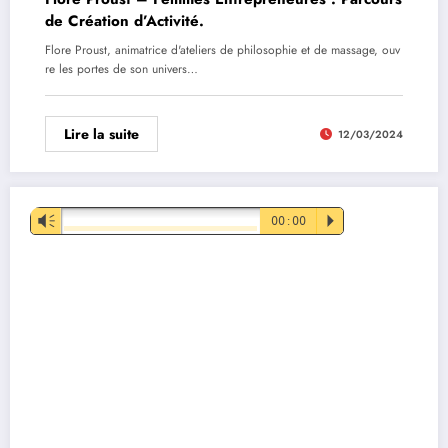
de Création d’Activité.
Flore Proust, animatrice d'ateliers de philosophie et de massage, ouv
re les portes de son univers…
Lire la suite
12/03/2024
Lecteur
Vm
00:00
P
audio