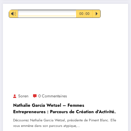
Lecteur
Vm
00:00
P
audio
Soren
0 Commentaires
Nathalie Garcia Wetzel – Femmes
Entrepreneures : Parcours de Création d’Activité.
Découvrez Nathalie Garcia Wetzel, présidente de Piment Blanc. Elle
vous emmène dans son parcours atypique,…