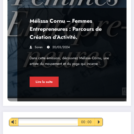
Mélissa Cornu – Femmes
Entrepreneures : Parcours de
Création d’Activité.
Soren
20/03/2024
Dans cette émission, découvrez Mélissa Cornu, une
artiste du mouvement et du yoga qui incarne…
Lire la suite
Lecteur
Vm
00:00
P
audio