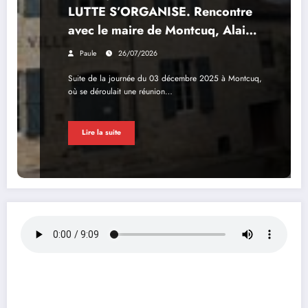
LUTTE S’ORGANISE. Rencontre
avec le maire de Montcuq, Alain
Lalabarde.
Paule
26/07/2026
Suite de la journée du 03 décembre 2025 à Montcuq,
où se déroulait une réunion…
Lire la suite