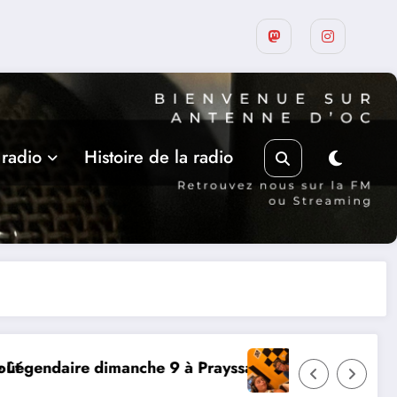
 radio
Histoire de la radio
 à Prayssac
Expérience RADIO, Thibault et Lou-A