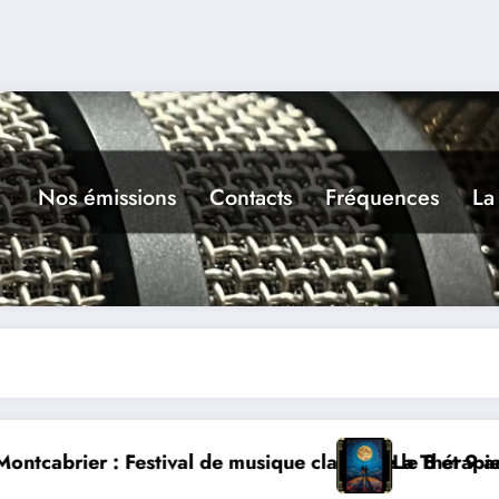
Nos émissions
Contacts
Fréquences
La
 musique classique le 8 et 9 août
La Thérapie Légendaire dimanche 9