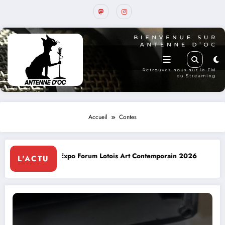
Accueil
Contes
 Forum Lotois Art Contemporain 2026
Conte à la Grotte : Y
L'ACTU