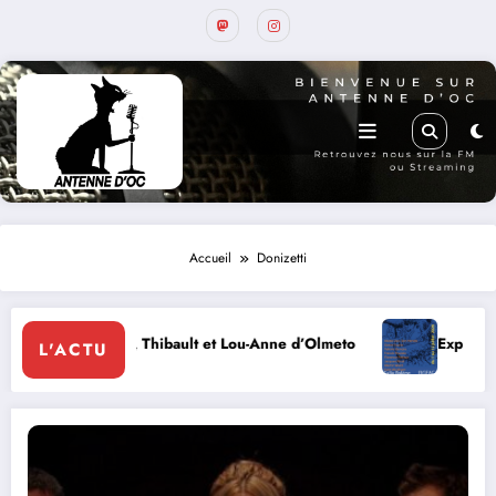
Accueil
Donizetti
ence RADIO, Thibault et Lou-Anne d’Olmeto
Expo Forum Lot
L'ACTU