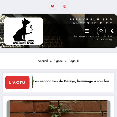
Accueil
Figeac
Page 11
es rencontres de Belaye, hommage à son fondateur, Roland Pidoux, vio
MERC
L'ACTU