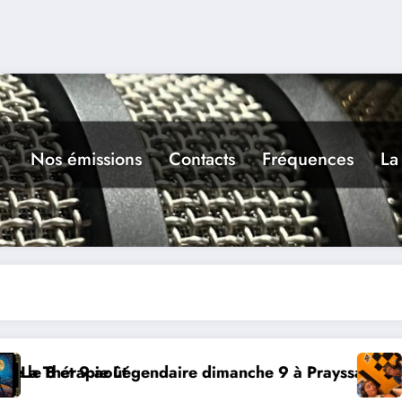
Nos émissions
Contacts
Fréquences
La
t
égendaire dimanche 9 à Prayssac
Expérience RADI