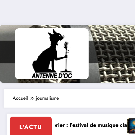
Accueil
journalisme
tcabrier : Festival de musique classique le 8 et 9 aoû
La Thérapie L
L'ACTU