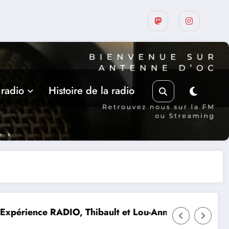
 radio
Histoire de la radio
O, Thibault et Lou-Anne d’Olmeto
Expo Forum Lotois