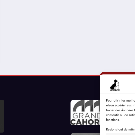
Pour offrir les meil
et/ou accéder aux in
traiter des données 
consentir ou de reti
fonctions.
Restons tout de même