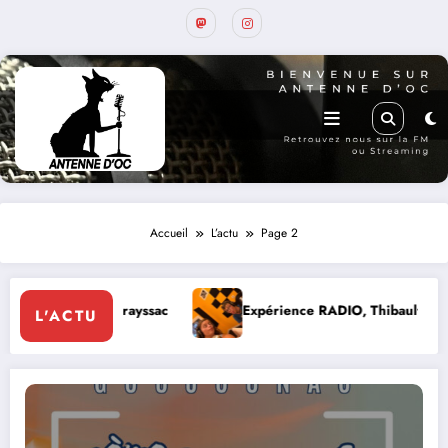
Accueil
L’actu
Page 2
ayssac
Expérience RADIO, Thibault et Lou-Anne d’Olmeto
L'ACTU