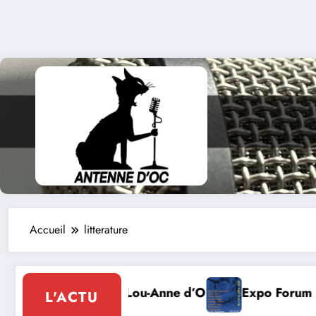
Accueil
litterature
u-Anne d’Olmeto
Expo Forum Lotois Art Contemporai
L'ACTU