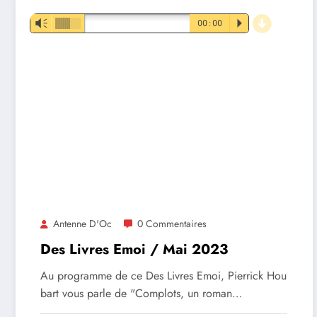
d
Lecteur
Vm
00:00
P
audio
Antenne D'Oc
0 Commentaires
Des Livres Emoi / Mai 2023
Au programme de ce Des Livres Emoi, Pierrick Hou
bart vous parle de "Complots, un roman…