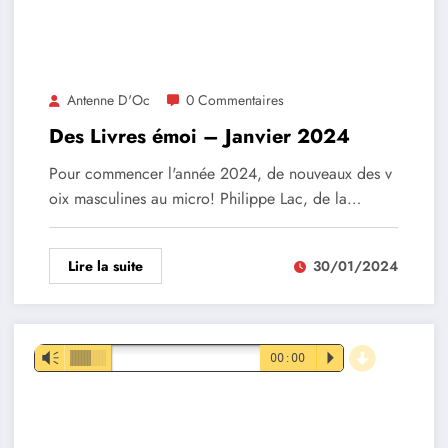
Antenne D'Oc
0 Commentaires
Des Livres émoi – Janvier 2024
Pour commencer l'année 2024, de nouveaux des v
oix masculines au micro! Philippe Lac, de la…
Lire la suite
30/01/2024
d
Lecteur
Vm
00:00
P
audio