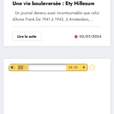
Une vie bouleversée : Ety Hillesum
Un journal devenu aussi incontournable que celui
d’Anne Frank.De 1941 à 1943, à Amsterdam,…
Lire la suite
02/07/2024
d
Lecteur
Vm
00:00
P
audio