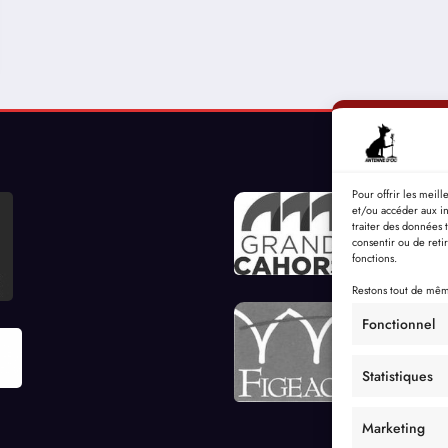
Pour offrir les meil
et/ou accéder aux in
traiter des données 
consentir ou de reti
fonctions.
Restons tout de même
Fonctionnel
Statistiques
Marketing