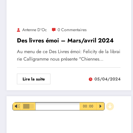
Antenne D'Oc
0 Commentaires
Des livres émoi – Mars/avril 2024
Au menu de ce Des Livres émoi: Felicity de la librai
rie Calligramme nous présente "Chiennes…
Lire la suite
05/04/2024
d
Lecteur
Vm
00:00
P
audio