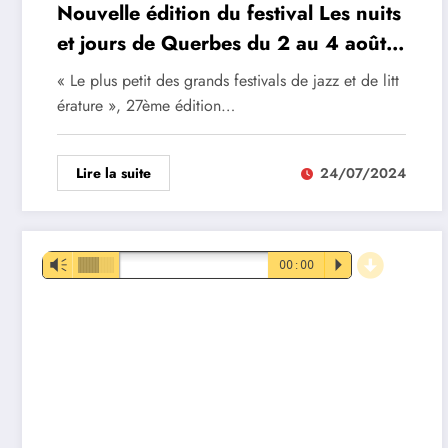
Nouvelle édition du festival Les nuits
et jours de Querbes du 2 au 4 août
2024
« Le plus petit des grands festivals de jazz et de litt
érature », 27ème édition…
Lire la suite
24/07/2024
d
Lecteur
Vm
00:00
P
audio