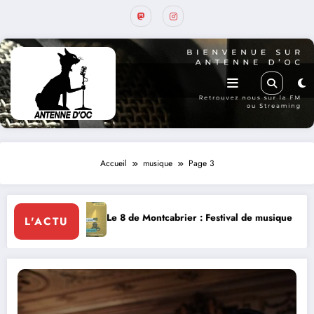
Accueil
musique
Page 3
Le 8 de Montcabrier : Festival de musique classique le 8 et 9 août
L
L'ACTU