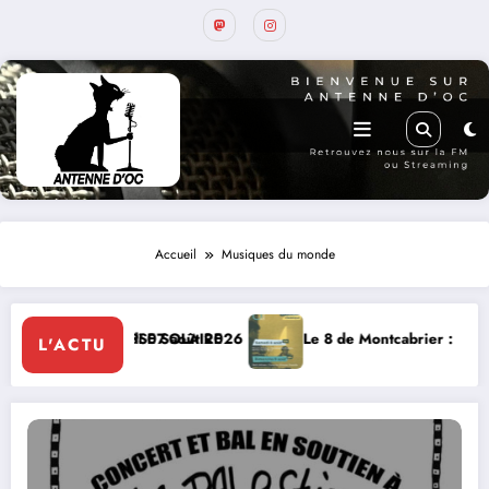
Accueil
Musiques du monde
te, le vendredi 07 août 2026
 AOUT, ECLIPSE SOLAIRE
Le 8 de Montcabrier : Festival de 
L'ACTU