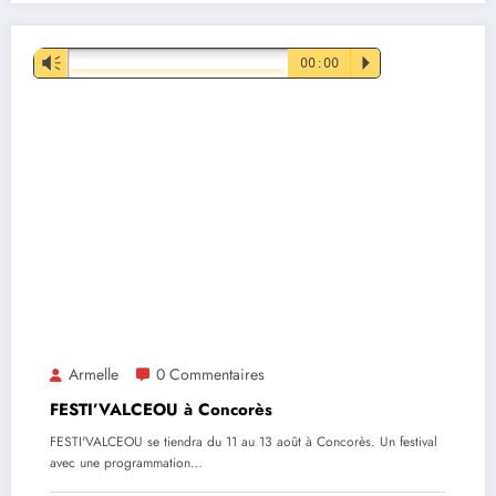
Lecteur
Vm
00:00
P
audio
Armelle
0 Commentaires
FESTI’VALCEOU à Concorès
FESTI'VALCEOU se tiendra du 11 au 13 août à Concorès. Un festival
avec une programmation…