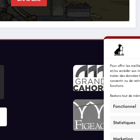
Pour offrir les meil
et/ou accéder aux in
traiter des données 
consentir ou de reti
fonctions.
Restons tout de même
Fonctionnel
Statistiques
Marketing