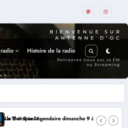
 radio
Histoire de la radio
oût
 Légendaire dimanche 9 à Prayssac
Expérience RA