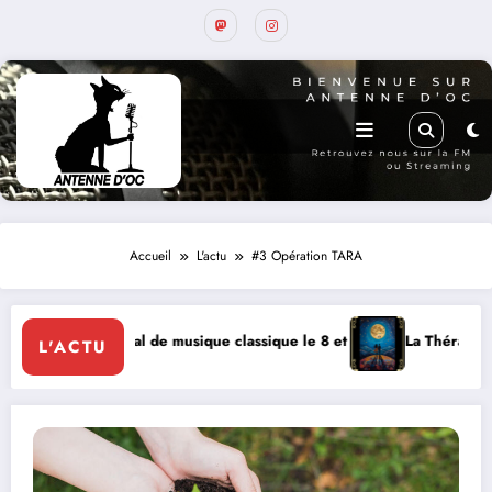
Accueil
L'actu
#3 Opération TARA
musique classique le 8 et 9 août
La Thérapie Légendaire dimanche 9 à
L'ACTU