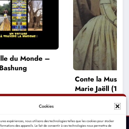
Mot po
Épisode
Conte la Musique –
Marie Jaëll (1846-
1925) Pianiste,
compositrice et
Cookies
pédagogue
leures expériences, nous utilisons des technologies telles que les cookies pour stocker
formations des appareils. Le fait de consentir à ces technologies nous permettra de