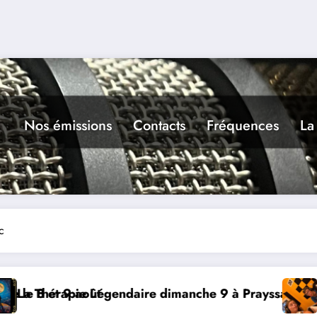
Nos émissions
Contacts
Fréquences
La
c
nche 9 à Prayssac
Expérience RADIO, Thibault et