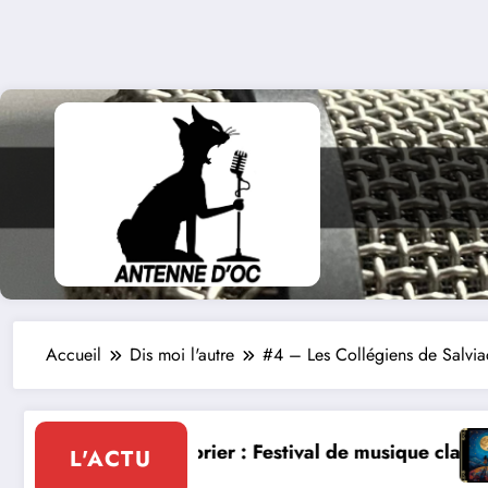
Accueil
Dis moi l'autre
#4 – Les Collégiens de Salvia
ival de musique classique le 8 et 9 août
La Thérapie Légendaire dima
L'ACTU