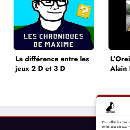
ntre les
L’Oreille du Monde –
Alain Bashung
Pour offrir les meil
et/ou accéder aux in