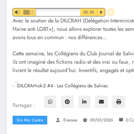
d
Vm
00:00
P
Avec le soutien de la DILCRAH (Délégation Interministér
Haine anti LGBT+), nous allons explorer toutes les se
avons tous en commun : nos différences…
Cette semaine, les Collégiens du Club Journal de Salvi
ils ont imaginé des fictions radio et des vrai ou faux, 
livrent le résultat aujourd’hui. Inventifs, engagés et op
Partagez :
Dis Moi L'autre
Eressea
09/03/2026
0 C