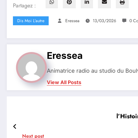
Partagez :
Dis Moi L'autre
Eressea
13/03/2026
0 Co
Eressea
Animatrice radio au studio du Bou
View All Posts
l’Histo
Next post