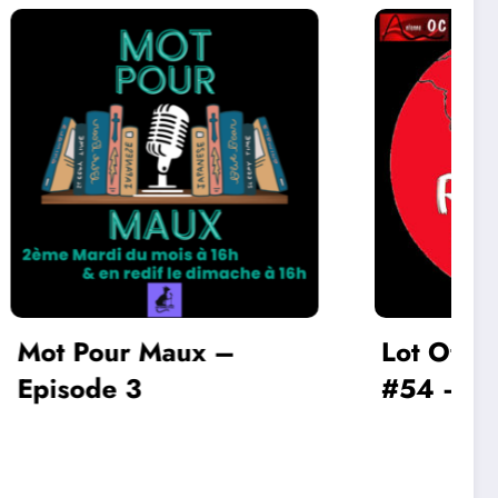
–
Lot Of Reggae Music
#54 – DJ Style + Bam
Bam Traduction