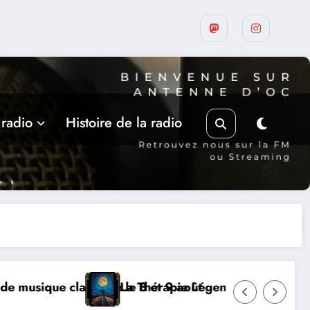
 radio
Histoire de la radio
ndaire dimanche 9 à Prayssac
Expérience RADIO, 