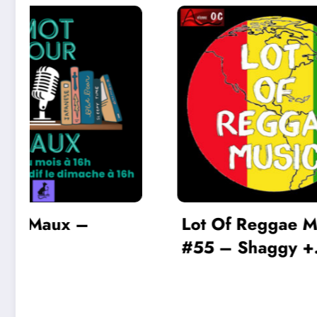
Lot Of Reggae Music
#55 – Shaggy +
Ludwi
Tomowok
BEETH
n°9 po