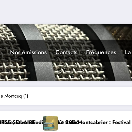
Nos émissions
Contacts
Fréquences
La
e Montcuq (1)
brier : Festival de musique classique le 8 et 9 août
La Thérapie Lége