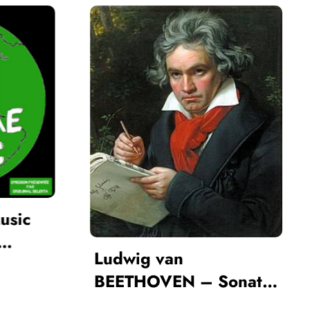
Mot Pour Maux 
Episode 3
g van
OVEN – Sonate
ur piano en Mi