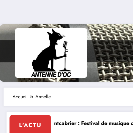
Accueil
Armelle
brier : Festival de musique classique le 8 et 9 août
La Thérapie Lége
L'ACTU