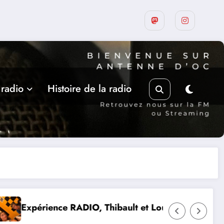
 radio
Histoire de la radio
Thibault et Lou-Anne d’Olmeto
Suite de la programmat