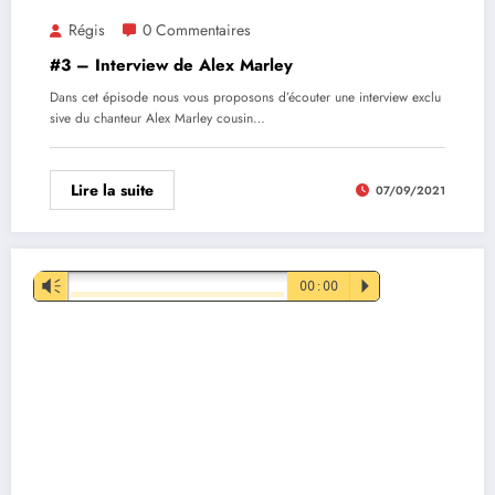
Régis
0 Commentaires
#3 – Interview de Alex Marley
Dans cet épisode nous vous proposons d’écouter une interview exclu
sive du chanteur Alex Marley cousin…
Lire la suite
07/09/2021
Lecteur
Vm
00:00
P
audio