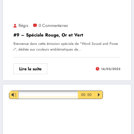
Régis
0 Commentaires
#9 – Spéciale Rouge, Or et Vert
Bienvenue dans cette émission spéciale de "Word Sound and Powe
r", dédiée aux couleurs emblématiques de…
Lire la suite
14/03/2022
Lecteur
Vm
00:00
P
audio