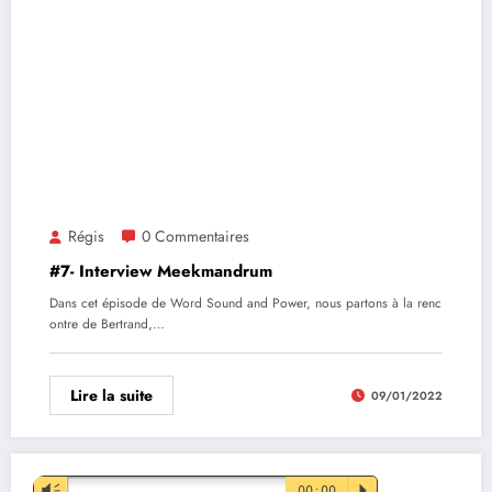
Régis
0 Commentaires
#7- Interview Meekmandrum
Dans cet épisode de Word Sound and Power, nous partons à la renc
ontre de Bertrand,…
Lire la suite
09/01/2022
Lecteur
Vm
00:00
P