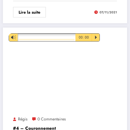
Lire la suite
07/11/2021
Lecteur
Vm
00:00
P
audio
Régis
0 Commentaires
#4 – Couronnement