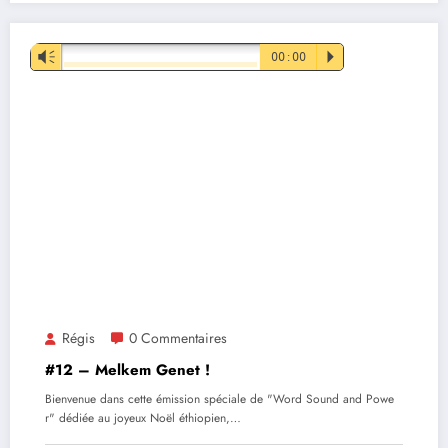
Lecteur
Vm
00:00
P
audio
Régis
0 Commentaires
#12 – Melkem Genet !
Bienvenue dans cette émission spéciale de "Word Sound and Powe
r" dédiée au joyeux Noël éthiopien,…