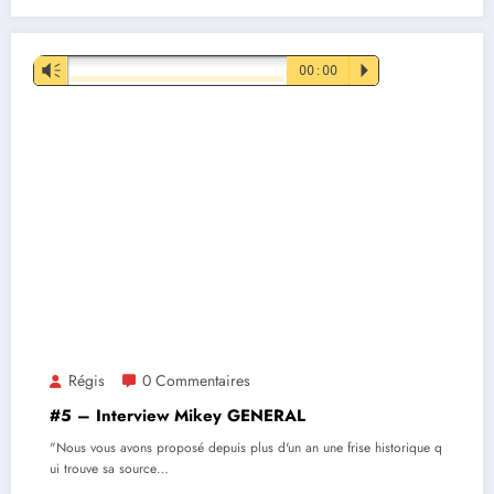
Lecteur
Vm
00:00
P
audio
Régis
0 Commentaires
#5 – Interview Mikey GENERAL
"Nous vous avons proposé depuis plus d'un an une frise historique q
ui trouve sa source…