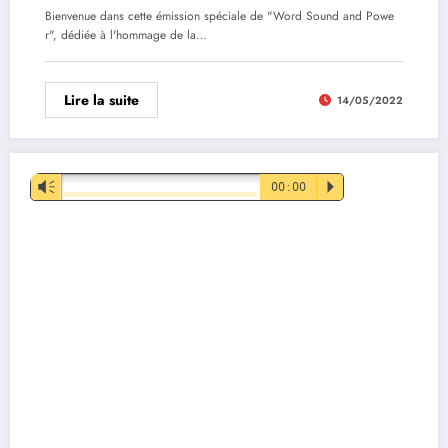
Bienvenue dans cette émission spéciale de "Word Sound and Powe
r", dédiée à l'hommage de la…
Lire la suite
14/05/2022
Lecteur
Vm
00:00
P
audio