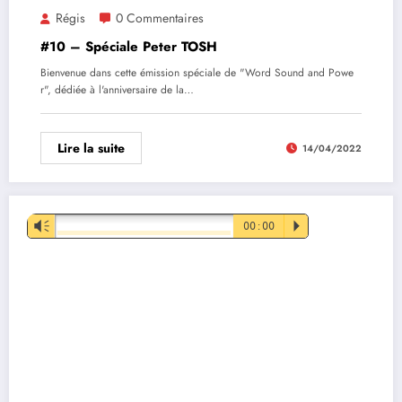
Régis
0 Commentaires
#10 – Spéciale Peter TOSH
Bienvenue dans cette émission spéciale de "Word Sound and Powe
r", dédiée à l'anniversaire de la…
Lire la suite
14/04/2022
Lecteur
Vm
00:00
P
audio