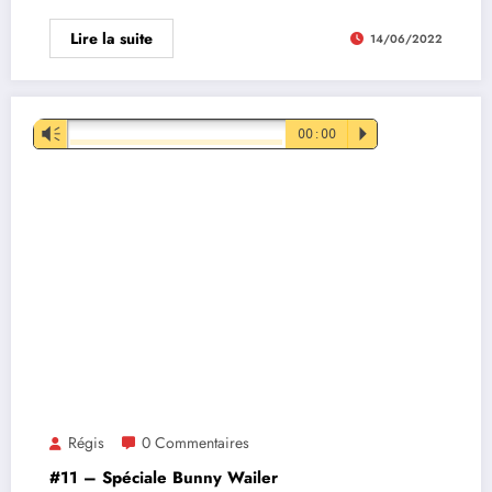
Lire la suite
14/06/2022
Lecteur
Vm
00:00
P
audio
Régis
0 Commentaires
#11 – Spéciale Bunny Wailer