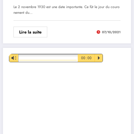
Le 2 novembre 1930 est une date importante. Ce fût le jour du couro
nement du…
Lire la suite
07/10/2021
Lecteur
Vm
00:00
P
audio