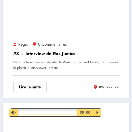
Régis
0 Commentaires
#8 – Interview de Ras Jumbo
Dans cette émission spéciale de Word Sound and Power, nous avons
le plaisir d'interviewer l'artiste…
Lire la suite
09/02/2022
Lecteur
Vm
00:00
P
audio