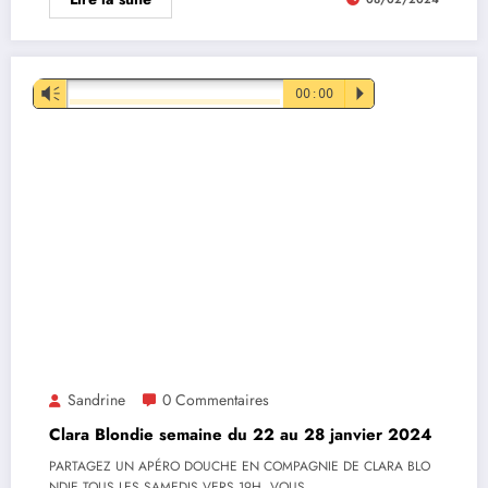
Lecteur
Vm
00:00
P
audio
Sandrine
0 Commentaires
Clara Blondie semaine du 22 au 28 janvier 2024
PARTAGEZ UN APÉRO DOUCHE EN COMPAGNIE DE CLARA BLO
NDIE TOUS LES SAMEDIS VERS 19H, VOUS…