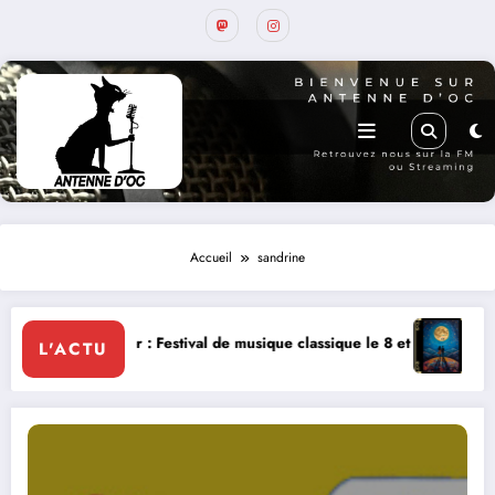
Accueil
sandrine
 : Festival de musique classique le 8 et 9 août
La Thérapie Légendaire
L'ACTU