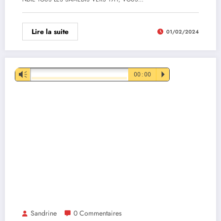
Lire la suite
01/02/2024
Lecteur
Vm
00:00
P
audio
Sandrine
0 Commentaires