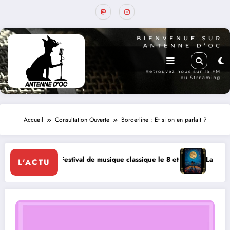
Accueil
Consultation Ouverte
Borderline : Et si on en parlait ?
al de musique classique le 8 et 9 août
La Thérapie Légendaire dimanch
L'ACTU