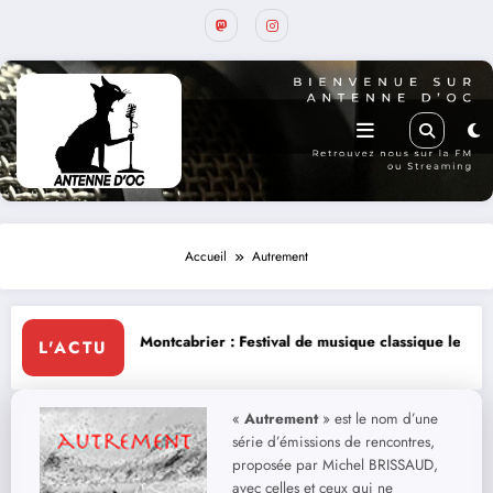
Accueil
Autrement
ntcabrier : Festival de musique classique le 8 et 9 août
La Thérapie L
L'ACTU
«
Autrement
» est le nom d’une
série d’émissions de rencontres,
proposée par Michel BRISSAUD,
avec celles et ceux qui ne