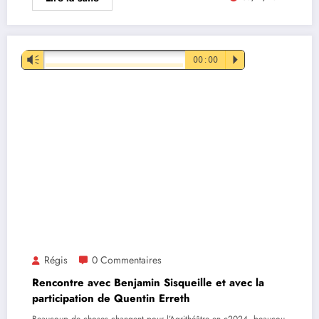
Lecteur
Vm
00:00
P
audio
Régis
0 Commentaires
Rencontre avec Benjamin Sisqueille et avec la
participation de Quentin Erreth
Beaucoup de choses changent pour l’Agrithéâtre en c2024, beaucou