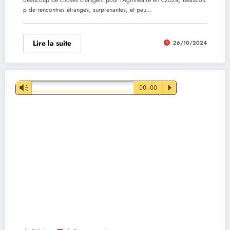
p de rencontres étranges, surprenantes, et peu…
Lire la suite
26/10/2024
Lecteur
Vm
00:00
P
audio