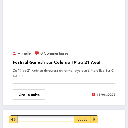
Armelle
0 Commentaires
Festival Ganesh sur Célé du 19 au 21 Août
Du 19 au 21 Août se déroulera un festival atypique à Marcillac Sur C
élé. Un…
Lire la suite
16/08/2023
Lecteur
Vm
00:00
P
audio