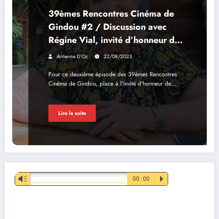
39èmes Rencontres Cinéma de
Gindou #2 / Discussion avec
Régine Vial, invité d’honneur de
cette année
Antenne D'Oc
22/08/2023
Pour ce deuxième épisode des 39èmes Rencontres
Cinéma de Gindou, place à l'invité d'honneur de…
Lire la suite
Lecteur
Vm
00:00
P
audio