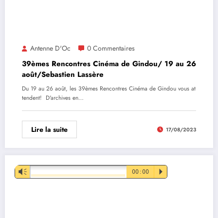
Antenne D'Oc
0 Commentaires
39èmes Rencontres Cinéma de Gindou/ 19 au 26
août/Sebastien Lassère
Du 19 au 26 août, les 39èmes Rencontres Cinéma de Gindou vous at
tendent! D'archives en…
Lire la suite
17/08/2023
Lecteur
Vm
00:00
P
audio