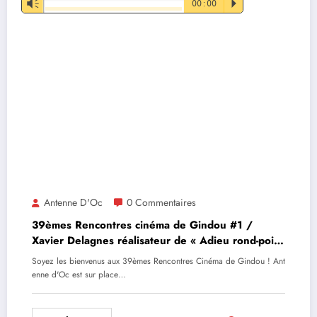
Vm
00:00
P
audio
Antenne D'Oc
0 Commentaires
39èmes Rencontres cinéma de Gindou #1 /
Xavier Delagnes réalisateur de « Adieu rond-point
» et Marie de la librairie
Soyez les bienvenus aux 39èmes Rencontres Cinéma de Gindou ! Ant
enne d'Oc est sur place…