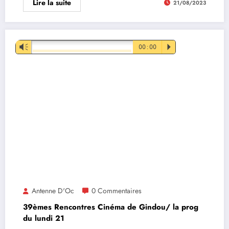
Lire la suite
21/08/2023
Lecteur
Vm
00:00
P
audio
Antenne D'Oc
0 Commentaires
39èmes Rencontres Cinéma de Gindou/ la prog
du lundi 21