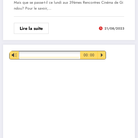
Mais que se passe-t-il ce lundi aux 39èmes Rencontres Cinéma de Gi
ndou? Pour le savoir,…
Lire la suite
21/08/2023
Lecteur
Vm
00:00
P
audio