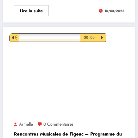
Lire la suite
10/08/2023
Lecteur
Vm
00:00
P
audio
Armelle
0 Commentaires
Rencontres Musicales de Figeac – Programme du