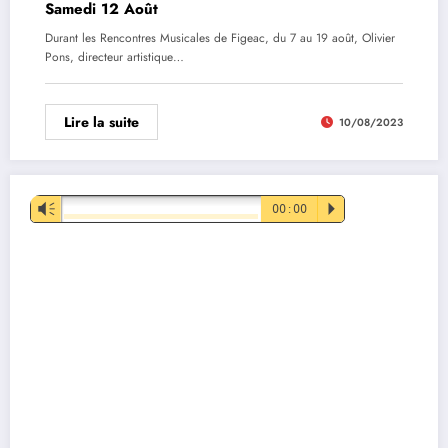
Samedi 12 Août
Durant les Rencontres Musicales de Figeac, du 7 au 19 août, Olivier
Pons, directeur artistique…
Lire la suite
10/08/2023
Lecteur
Vm
00:00
P
audio