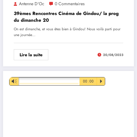
Antenne D'Oc
0 Commentaires
39èmes Rencontres Cinéma de Gindou/ la prog
du dimanche 20
On est dimanche, et vous êtes bien à Gindou! Nous voilà parti pour
une journée…
Lire la suite
20/08/2023
Lecteur
Vm
00:00
P
audio