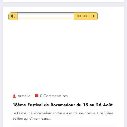
Lecteur
Vm
00:00
P
audio
Armelle
0 Commentaires
18ème Festival de Rocamadour du 15 au 26 Août
Le Festival de Rocamadour continue à écrire son chemin. Une 18ème
édition qui s'inscrit dans…