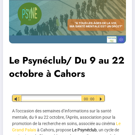
Le Psynéclub/ Du 9 au 22
octobre à Cahors
Lecteur
Vm
00:00
P
audio
A l’occasion des semaines d’informations sur la santé
mentale, du 9 au 22 octobre, l’Après, association pour la
promotion de la recherche en soins, associée au cinéma
Le
Grand Palais
à Cahors, propose
Le Psynéclub
, un cycle de