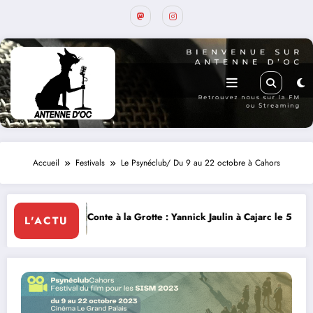
Accueil
Festivals
Le Psynéclub/ Du 9 au 22 octobre à Cahors
Conte à la Grotte : Yannick Jaulin à Cajarc le 5 août
L’art d
L'ACTU