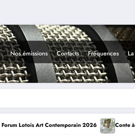
Nos émissions
Contacts
Fréquences
La
026
Conte à la Grotte : Yannick Jaulin à Cajarc l