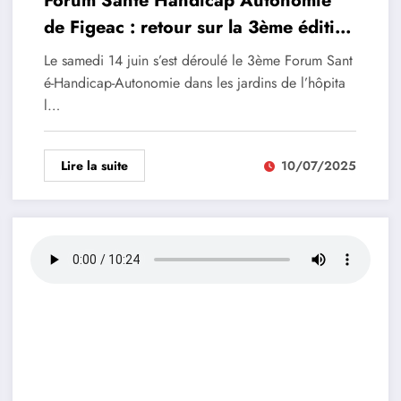
Forum Santé Handicap Autonomie
de Figeac : retour sur la 3ème édition
du 14 juin 2025
Le samedi 14 juin s’est déroulé le 3ème Forum Sant
é-Handicap-Autonomie dans les jardins de l’hôpita
l…
Lire la suite
10/07/2025