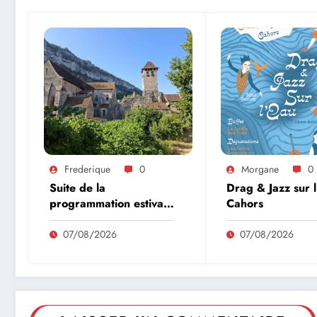
Frederique
0
Morgane
0
Suite de la
Drag & Jazz sur 
programmation estivale
Cahors
des amis de l’abbaye
de Marcilhac sur Célé
07/08/2026
07/08/2026