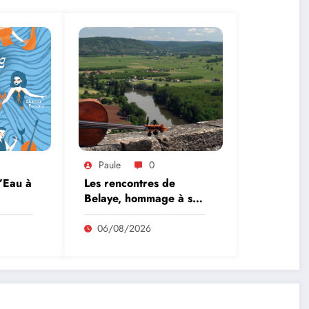
Paule
0
l’Eau à
Les rencontres de
Belaye, hommage à son
fondateur, Roland
Pidoux, violoncelliste, le
06/08/2026
vendredi 07 août
2026