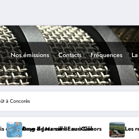
Nos émissions
Contacts
Fréquences
La
ût à Concorès
rs
Les rencontres de Belaye, hommage à son f