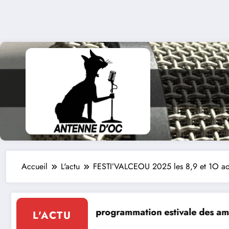
Accueil
L'actu
FESTI’VALCEOU 2025 les 8,9 et 1O ao
estivale des amis de l’abbaye de Marcilhac sur Célé
Drag & Jazz sur l’Eau à Caho
L'ACTU