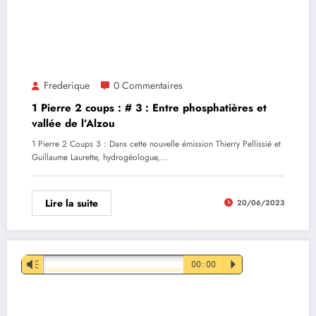
Frederique
0 Commentaires
1 Pierre 2 coups : # 3 : Entre phosphatières et
vallée de l’Alzou
1 Pierre 2 Coups 3 : Dans cette nouvelle émission Thierry Pellissié et
Guillaume Laurette, hydrogéologue,…
Lire la suite
20/06/2023
Lecteur
Vm
00:00
P
audio