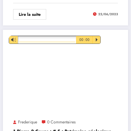
Lire la suite
22/06/2023
Lecteur
Vm
00:00
P
audio
Frederique
0 Commentaires