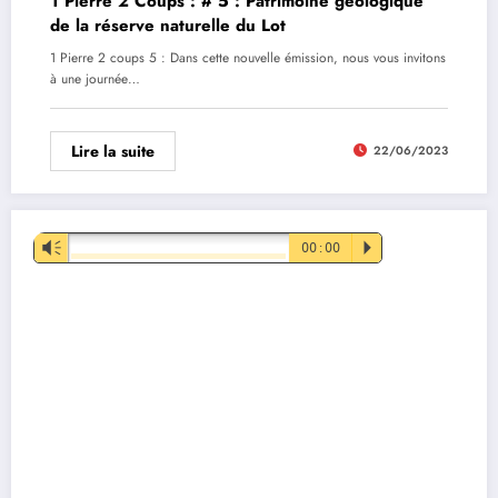
1 Pierre 2 Coups : # 5 : Patrimoine géologique
de la réserve naturelle du Lot
1 Pierre 2 coups 5 : Dans cette nouvelle émission, nous vous invitons
à une journée…
Lire la suite
22/06/2023
Lecteur
Vm
00:00
P
audio