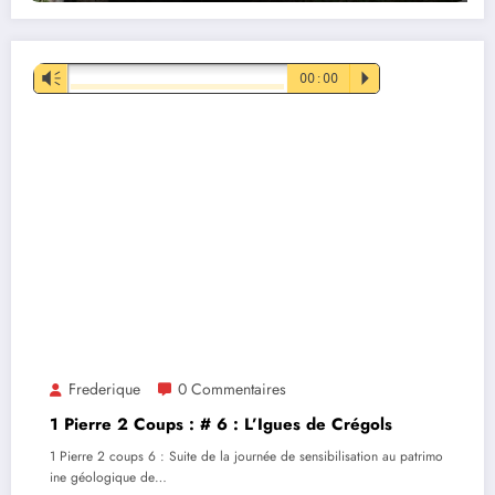
Lecteur
Vm
00:00
P
audio
Frederique
0 Commentaires
1 Pierre 2 Coups : # 6 : L’Igues de Crégols
1 Pierre 2 coups 6 : Suite de la journée de sensibilisation au patrimo
ine géologique de…