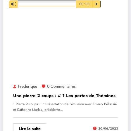
Lecteur
Vm
00:00
P
audio
Frederique
0 Commentaires
Une pierre 2 coups : # 1 Les pertes de Thémines
1 Pierre 2 coups 1 : Présentation de l’émission avec Thierry Pélisssié
et Catherine Marlas, présidente…
Lire la suite
20/06/2023