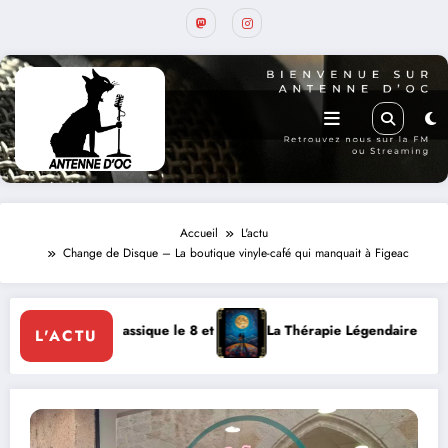
Accueil
L'actu
Change de Disque – La boutique vinyle-café qui manquait à Figeac
e le 8 et 9 août
La Thérapie Légendaire dimanche 9 à Prayssac
L'ACTU