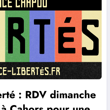
berté : RDV dimanche
à Cahors pour une