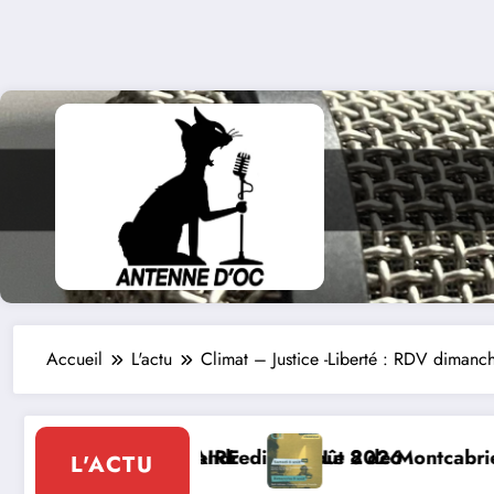
Accueil
L'actu
Climat – Justice -Liberté : RDV diman
t 2026
8 de Montcabrier : Festival de musique classique le 8 
La Th
L'ACTU