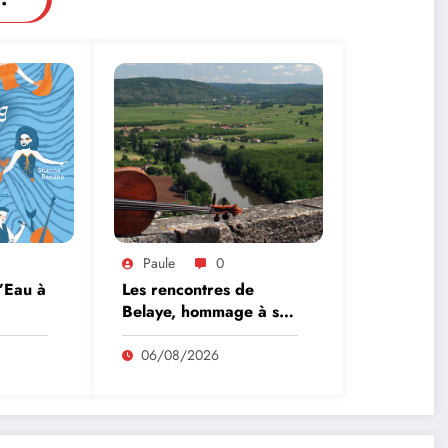
Paule
0
l’Eau à
Les rencontres de
Belaye, hommage à son
fondateur, Roland
Pidoux, violoncelliste, le
06/08/2026
vendredi 07 août
2026