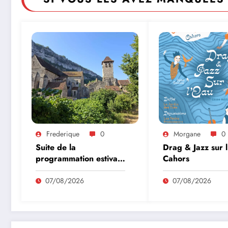
Frederique
0
Morgane
0
Suite de la
Drag & Jazz sur 
programmation estivale
Cahors
des amis de l’abbaye
de Marcilhac sur Célé
07/08/2026
07/08/2026