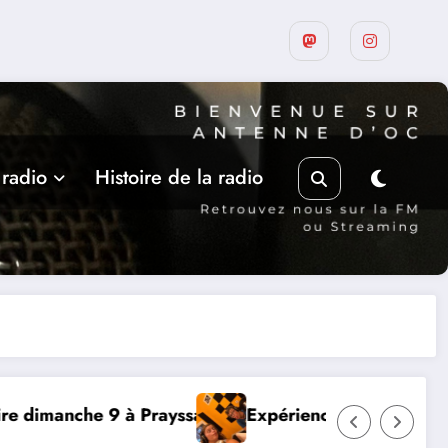
 radio
Histoire de la radio
ce RADIO, Thibault et Lou-Anne d’Olmeto
Suite de la