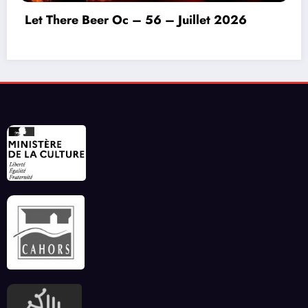
Invitation à déconnecter et au lâcher prise en
ce début d’été