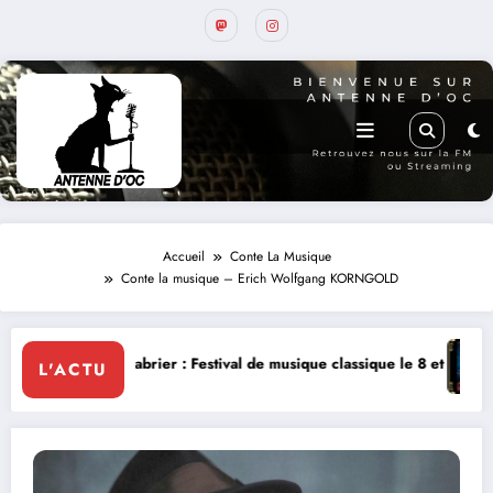
Accueil
Conte La Musique
Conte la musique – Erich Wolfgang KORNGOLD
val de musique classique le 8 et 9 août
La Thérapie Légendaire diman
L'ACTU