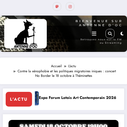
Accueil
L'actu
Contre la xénophobie et les politiques migratoires iniques : concert
No Border le 18 octobre à Théminettes
Lotois Art Contemporain 2026
Conte à la Grotte : Yannick J
L'ACTU