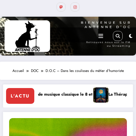
Accueil
DOC
D.O.C – Dans les coulisses du métier d’humoriste
 de musique classique le 8 et 9 août
La Thérapie Légendaire dimanche
L'ACTU