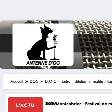
Accueil
DOC
D.O.C – Entre institution et réalité : tra
Festival de musique classique le 8 et 9 août
La Thérapie Légendaire 
L'ACTU