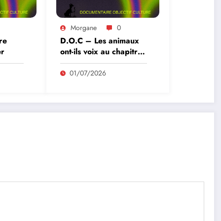
Morgane
0
re
D.O.C – Les animaux
er
ont-ils voix au chapitre
?
01/07/2026