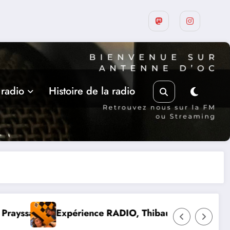
 radio
Histoire de la radio
t et Lou-Anne d’Olmeto
Suite de la programmation esti