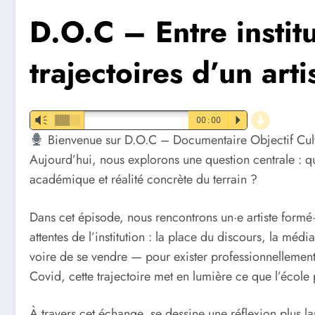
D.O.C – Entre institut
trajectoires d’un art
d
Vm
00:00
P
Bienvenue sur D.O.C – Documentaire Objectif Cult
Aujourd’hui, nous explorons une question centrale : que
académique et réalité concrète du terrain ?
Dans cet épisode, nous rencontrons un·e artiste formé·
attentes de l’institution : la place du discours, la médi
voire de se vendre — pour exister professionnellement
Covid, cette trajectoire met en lumière ce que l’école 
À travers cet échange, se dessine une réflexion plus lar