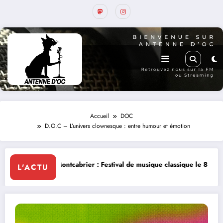
Accueil
DOC
D.O.C – L’univers clownesque : entre humour et émotion
brier : Festival de musique classique le 8 et 9 août
La Thérapie Légen
L'ACTU