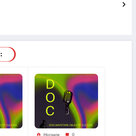
:
Morgane
0