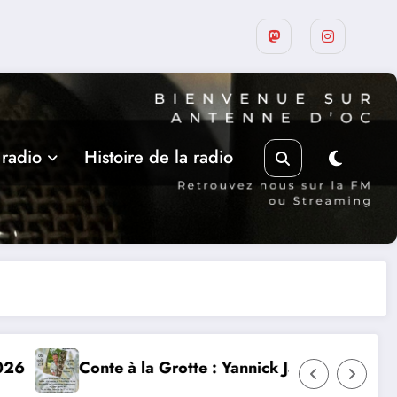
 radio
Histoire de la radio
jarc le 5 août
Les rencontres de Belaye, hommage à son