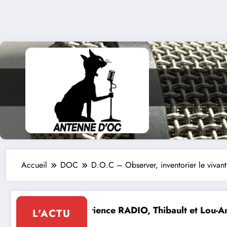
Accueil
DOC
D.O.C – Observer, inventorier le vivant
Lou-Anne d’Olmeto
Expo Forum Lotois Art Contempor
L'ACTU