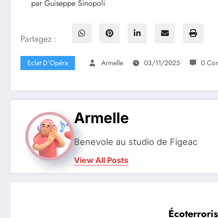
par Guiseppe Sinopoli
Partagez :
Eclat D'Opéra
Armelle
03/11/2025
0 Com
Armelle
Benevole au studio de Figeac
View All Posts
Écoterrori