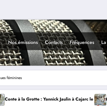
Nos émissions
Contacts
Fréquences
La
ques féminines
ulin à Cajarc le 5 août
L’art dans la rue 9ième édition à