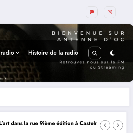
 radio
Histoire de la radio
 Castelnau-Montratier
MERCREDI 12 AOUT, ECLIPSE SO