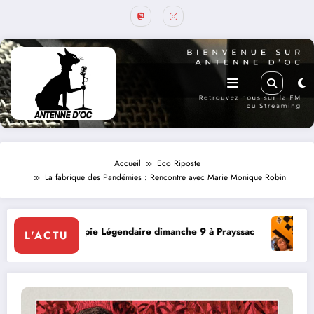
Accueil
Eco Riposte
La fabrique des Pandémies : Rencontre avec Marie Monique Robin
endaire dimanche 9 à Prayssac
Expérience RADIO, Thibault
L'ACTU