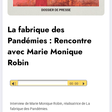
La fabrique des
Pandémies : Rencontre
avec Marie Monique
Robin
Lecteur
Vm
00:00
P
audio
Interview de Marie Monique Robin, réalisatrice de La
fabrique des Pandémies
.