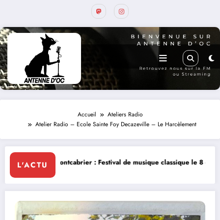
Accueil
Ateliers Radio
Atelier Radio – Ecole Sainte Foy Decazeville – Le Harcèlement
 Festival de musique classique le 8 et 9 août
La Thérapie Légendaire 
L'ACTU