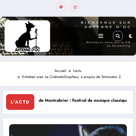
Accueil
L'actu
Entretien avec Le CinématoGrapheur, à propos de Terminator 2
Montcabrier : Festival de musique classique le 8 et 9 août
La Thérapie
L'ACTU