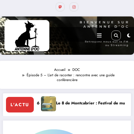
Accueil
DOC
Épisode 5 – L’art de raconter : rencontre avec une guide
conférencière
 8 de Montcabrier : Festival de musique classique le 8 et 9 août
La Thé
L'ACTU