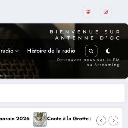
 radio
Histoire de la radio
rotte : Yannick Jaulin à Cajarc le 5 août
Les rencontres