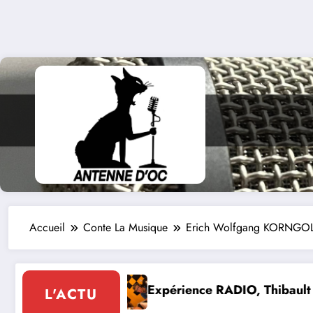
Accueil
Conte La Musique
Erich Wolfgang KORNGOL
ence RADIO, Thibault et Lou-Anne d’Olmeto
Expo For
L'ACTU