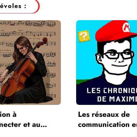
évoles :
tion à
Les réseaux de
ecter et au
communication e
 prise en ce
les jeux vidéos