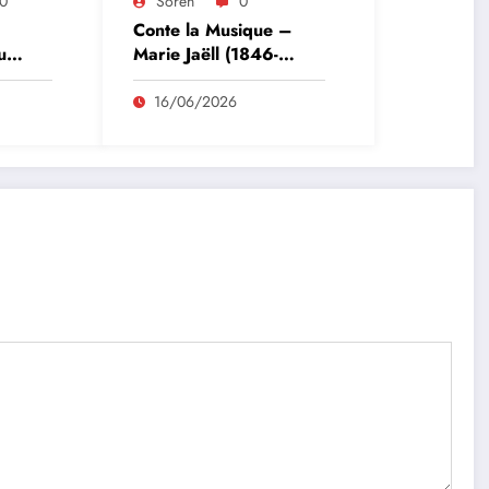
0
Soren
0
Conte la Musique –
u
Marie Jaëll (1846-
e
1925) Pianiste,
compositrice et
16/06/2026
pédagogue