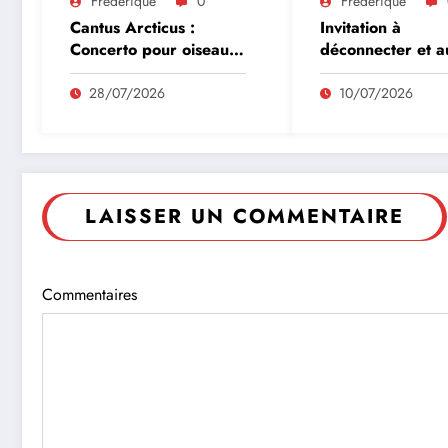
Frederique
0
Frederique
Cantus Arcticus :
Invitation à
Concerto pour oiseaux
déconnecter et a
et orchestre de
lâcher prise en c
Einojuhani
début d’été
28/07/2026
10/07/2026
RAUTAVAARA
LAISSER UN COMMENTAIRE
Commentaires