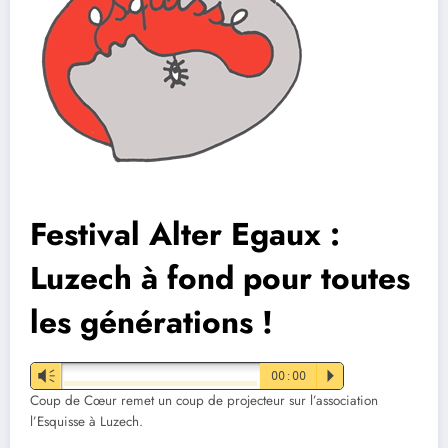
Festival Alter Egaux :
Luzech à fond pour toutes
les générations !
Vm
00:00
P
Coup de Cœur remet un coup de projecteur sur l’association
l’Esquisse à Luzech.