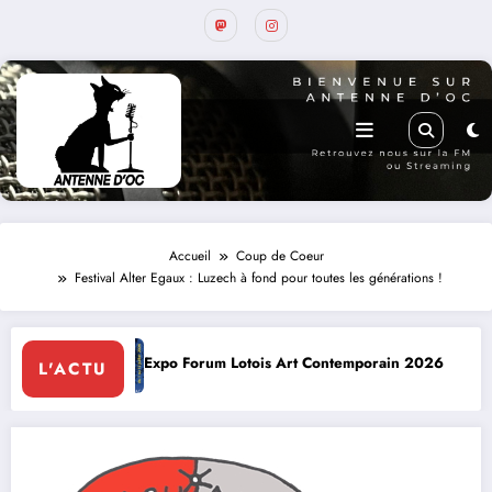
Accueil
Coup de Coeur
Festival Alter Egaux : Luzech à fond pour toutes les générations !
po Forum Lotois Art Contemporain 2026
Conte à la Grotte 
L'ACTU