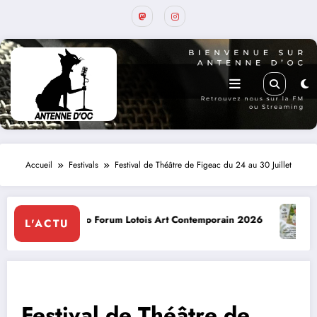
Accueil
Festivals
Festival de Théâtre de Figeac du 24 au 30 Juillet
orum Lotois Art Contemporain 2026
Conte à la Grotte : Yann
L'ACTU
Festival de Théâtre de